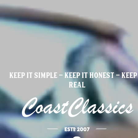
Keep it simple - keep it honest - keep
real
CoastClassics
¶
2007